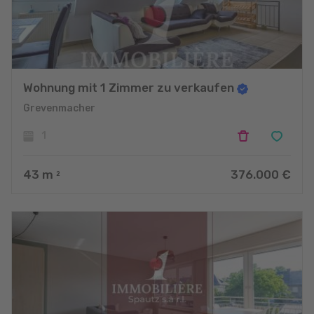
nous avons été récompensés cette année en tant que : "Most
Trusted Estate Agency – Luxembourg in the 2021 Benelux
Enterprise Awards!" et "Best Real Estate Marketing & Social
Media Advertising Specialists – Luxembourg Client Service
Excellence Award 2021"
Wohnung mit 1 Zimmer zu verkaufen
Grevenmacher
1
43
m
376.000 €
2