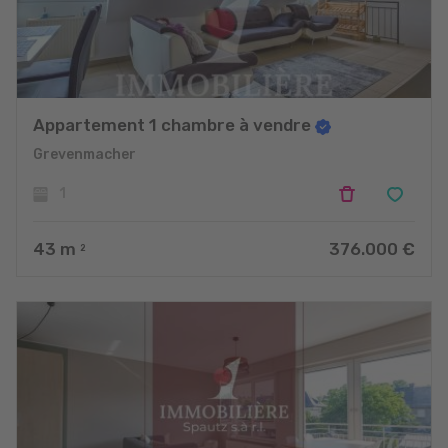
nous avons été récompensés cette année en tant que : "Most
Trusted Estate Agency – Luxembourg in the 2021 Benelux
Enterprise Awards!" et "Best Real Estate Marketing & Social
Media Advertising Specialists – Luxembourg Client Service
Excellence Award 2021"
Appartement 1 chambre à vendre
Grevenmacher
1
43
m
376.000 €
2