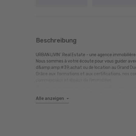
Beschreibung
URBAN LIVIN´ Real Estate - une agence immobilièr
Nous sommes à votre écoute pour vous guider avec
d&amp;amp;#39;achat ou de location au Grand Duch
Grâce aux formations et aux certifications, nos co
commerciaux et légaux de l’immobilier.
Membre de la CIGDL (Chambre Immobilière du Gran
proposer un service de qualité dans le respect abso
Alle anzeigen