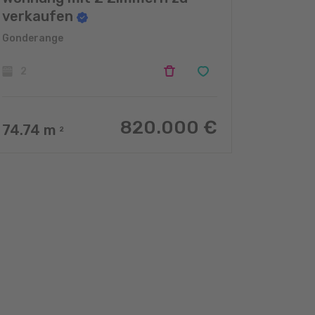
verkaufen
Gonderange
2
820.000 €
74.74
m
2