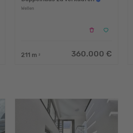
Wellen
360.000 €
211
m
2