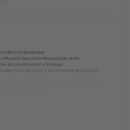
e moderne et dynamique.
 efficacité dans votre démarche de vente,
é de Luxembourg et à l’étranger.
nseillers sont des experts sur l’ensemble des aspects
d-Duché de Luxembourg), nous nous engageons de vous
lu du code de déontologie.