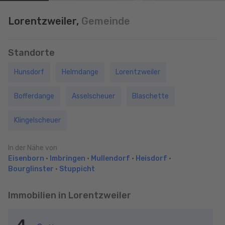
Lorentzweiler,
Gemeinde
Standorte
Hunsdorf
Helmdange
Lorentzweiler
Bofferdange
Asselscheuer
Blaschette
Klingelscheuer
In der Nähe von
Eisenborn
•
Imbringen
•
Mullendorf
•
Heisdorf
•
Bourglinster
•
Stuppicht
Immobilien in Lorentzweiler