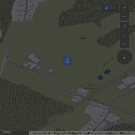
3D
200m
F4map © F4
Map data ©
OpenStreetMap contributors
Credits