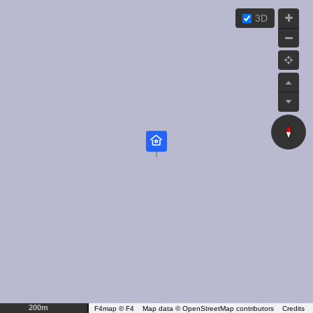
3D
200m
F4map © F4
Map data ©
OpenStreetMap contributors
Credits