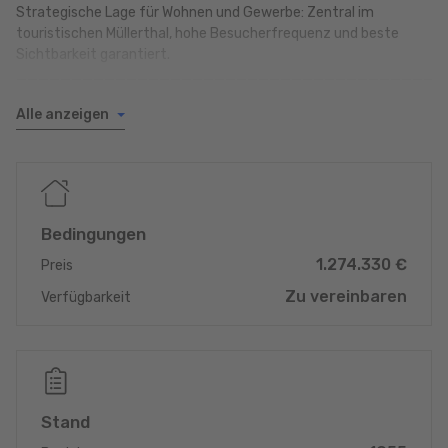
Strategische Lage für Wohnen und Gewerbe: Zentral im
touristischen Müllerthal, hohe Besucherfrequenz und beste
Sichtbarkeit garantiert.
_______________________________________
Alle anzeigen
+ Zentrale Lage im Müllerthal (Müllerthal Trail)
+ Konstante Besucherfrequenz
+ Optimale SICHTBARKEIT
+ Schöne Mikrolage
+ Großzügiges Terrain (6,78 Ar) inkl. Garten
+ Gesamtfläche 430 m²
Bedingungen
_______________________________________
1.274.330 €
Preis
-> 10 km ECHTERNACH
Zu vereinbaren
Verfügbarkeit
-> 13 km JUNGLINSTER
-> 22 km LUXEMBOURG
-> 25 km DIEKIRCH
_______________________________________
Stand
Dieses ehemalige Hotelgebäude bietet eine außergewöhnliche