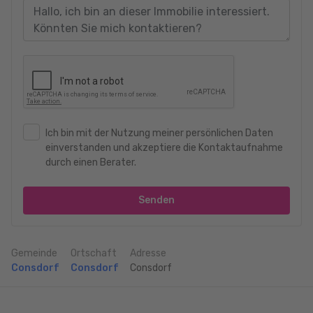
See for yourself:
Request your premium exposé now + visit the property !!
_______________________________________
PRICE NEGOTIABLE!!
_______________________________________
-- The owners are open to your purchase offer --
Talk to us and get professional advice.
Ich bin mit der Nutzung meiner persönlichen Daten
einverstanden und akzeptiere die Kontaktaufnahme
FR:
durch einen Berater.
Venez vous convaincre par vous-même :
Senden
Demandez maintenant l'exposé Premium + visitez !
_______________________________________
Gemeinde
Ortschaft
Adresse
Consdorf
Consdorf
Consdorf
PRIX NÉGOCIABLE !
_______________________________________
-- Les propriétaires sont ouverts à votre offre d'achat --