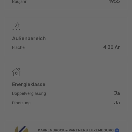
1955
Baujahr
Chance an einem der touristisch gefragtesten Standorte
Luxemburgs. Zentral im malerischen Müllerthal gelegen,
garantiert die hervorragende Sichtlage eine ideale Präsenz für
gewerbliche Vorhaben. Die Immobilie überzeugt nun mit einer
substanziellen Gesamtfläche von ca. 430 m² auf einem
großzügigen Grundstück von 6,78 Ar. Dieses bedeutende
Außenbereich
Flächenangebot – sowohl im Gebäude als auch im Außenbereich
– ist ideal, um zusätzliche Parkplätze, Außenterrassen oder
4.30 Ar
Fläche
Grünflächen zu realisieren, die für einen erfolgreichen Hotel-
oder Restaurantbetrieb bedeutsam sind.
Diese Immobilie eröffnet die einmalige Möglichkeit zur
individuellen Gestaltung und Modernisierung nach eigenen
Vorstellungen. Ein naheliegendes Nutzungsszenario ist die
Energieklasse
Wiederbelebung als Hotel- oder Restaurantbetrieb, um direkt
Ja
Doppelverglasung
von der hohen Besucherfrequenz im Müllerthal zu profitieren. Die
bereits vorhandene Struktur eines Gewerbebetriebs erleichtert
Ja
Ölheizung
diesen Weg. Alternativ bietet sich auch die Umwandlung in ein
großzügiges Wohngebäude oder ein Mehrfamilienhaus an. Die
attraktive und schöne Lage macht die Immobilie auch für eine
gehobene private Nutzung sehr interessant.
KARRENBROCK + PARTNERS LUXEMBOURG