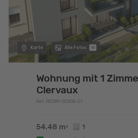
Karte
Alle Fotos
10
Wohnung mit 1 Zimmer
Clervaux
Ref.: RE089-003GK-C7
54.48 m
1
2