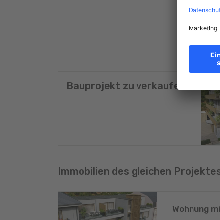
Bauprojekt zu verkaufen
Immobilien des gleichen Projekte
Wohnung mi