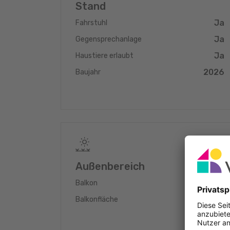
banquier expérimenté négocier votre demande de cr
Stand
Ja
Fahrstuhl
Ja
Gegensprechanlage
Ja
Haustiere erlaubt
2026
Baujahr
Außenbereich
Ja
Balkon
6.7 m
Balkonfläche
2