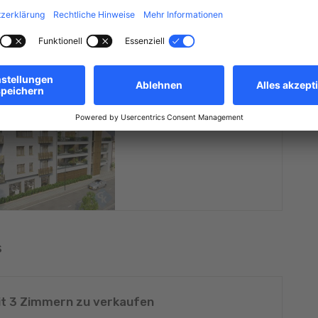
Energieklasse (DPE)
A
Wärmedämmung
A+
Treibhausgase (GES/CO2)
A+
s
t 3 Zimmern zu verkaufen