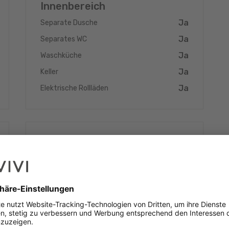
édit immobilier au meilleur taux.
Innenbereich
Ja
Separate Dusche
Ja
Separates WC
Ja
Waschküche
Ja
Keller
Ja
Elektrische Rollläden
Energieklasse
Ja
Dreifachverglasung
Ja
Fußbodenheizung
Ja
Wärmepumpe