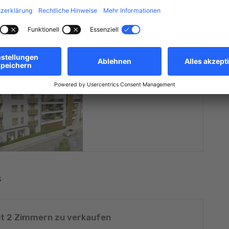
Energieklasse (DPE)
A
Wärmedämmung
A+
Treibhausgase (GES/CO2)
A+
s
t 2 Zimmern zu verkaufen