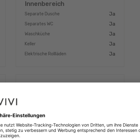
édit immobilier au meilleur taux.
Innenbereich
Ja
Separate Dusche
Ja
Separates WC
Ja
Waschküche
Ja
Keller
Ja
Elektrische Rollläden
Energieklasse
Ja
Dreifachverglasung
Ja
Fußbodenheizung
Ja
Wärmepumpe