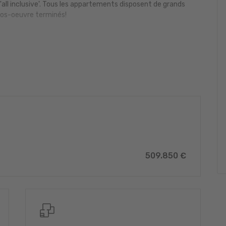
'all inclusive'. Tous les appartements disposent de grands
ros-oeuvre terminés!
A
 71.95 m² de surface habitable + terrasse de 9.75 m² situé
 ouverte de 32 m²; 2 chambres à coucher de 11 + 12.1 m²; salle
1.4 m²; cave de 6.96 m².
862,-
-
509.850 €
tion détaillée, veuillez nous contacter par email
tif auprès d'une banque Luxembourgeoise incluse dans nos
E'. Nous nous occupons de votre dossier. Laissez un ancien