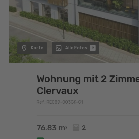
Karte
Alle Fotos
9
Wohnung mit 2 Zimme
Clervaux
Ref.: RE089-003GK-C1
76.83 m
2
2