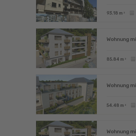
93.18
m
2
Wohnung mi
85.84
m
2
Wohnung mi
54.48
m
2
Wohnung mi