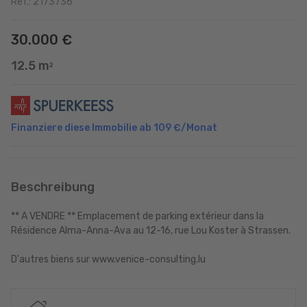
Ref.: 2173736
30.000 €
12.5 m
2
Finanziere diese Immobilie ab
109 €
/Monat
Beschreibung
** A VENDRE ** Emplacement de parking extérieur dans la
Résidence Alma-Anna-Ava au 12-16, rue Lou Koster à Strassen.
D'autres biens sur www.venice-consulting.lu