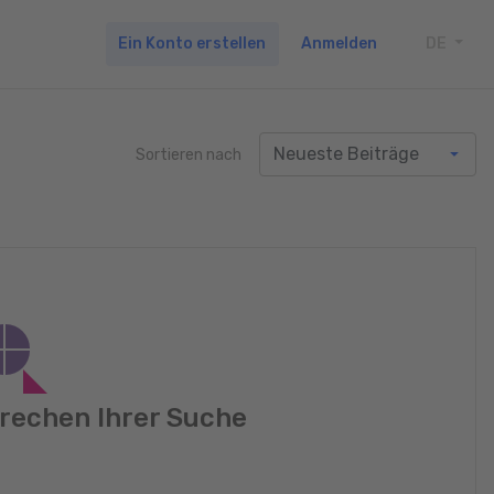
Ein Konto erstellen
Anmelden
DE
TOGG
Sortieren nach
rechen Ihrer Suche