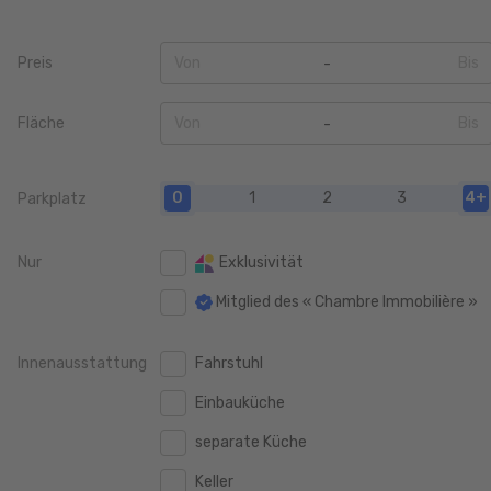
Preis
Von
Bis
0
0
Fläche
Von
Bis
50.000 €
50.000 €
0
0
100.000 €
100.000 €
0
1
2
3
4+
Parkplatz
20 m2
20 m2
150.000 €
150.000 €
40 m2
40 m2
Nur
Exklusivität
200.000 €
200.000 €
60 m2
60 m2
Mitglied des « Chambre Immobilière »
250.000 €
250.000 €
80 m2
80 m2
300.000 €
300.000 €
Innenausstattung
Fahrstuhl
100 m2
100 m2
350.000 €
350.000 €
Einbauküche
120 m2
120 m2
400.000 €
400.000 €
separate Küche
140 m2
140 m2
450.000 €
450.000 €
Keller