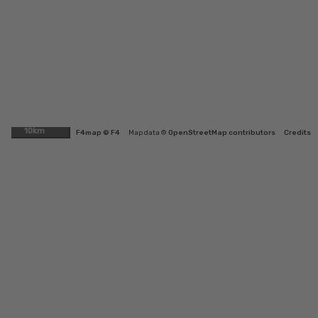
10km
F4map © F4
Map data ©
OpenStreetMap contributors
Credits