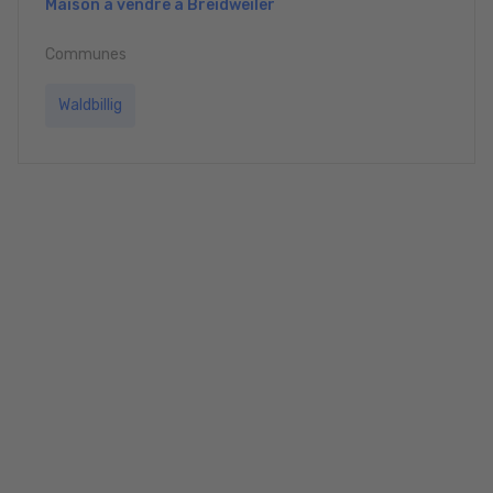
Maison à vendre à Breidweiler
Communes
Waldbillig