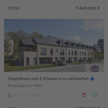
177
m
1.445.000
€
2
Doppelhaus mit 3 Zimmern zu verkaufen
Reckange-sur-Mess
3
2
2