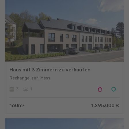
Haus mit 3 Zimmern zu verkaufen
Reckange-sur-Mess
3
1
160
m
1.295.000
€
2