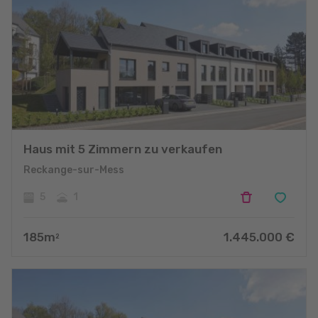
Haus mit 5 Zimmern zu verkaufen
Reckange-sur-Mess
5
1
185
m
1.445.000
€
2