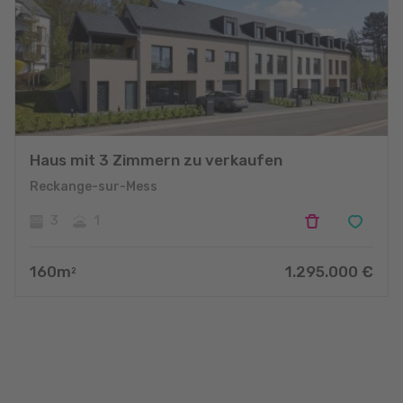
Haus mit 3 Zimmern zu verkaufen
Reckange-sur-Mess
3
1
160
m
1.295.000
€
2