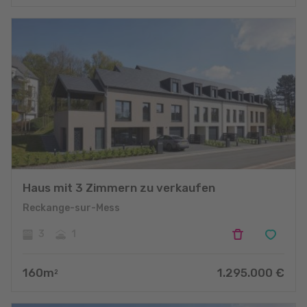
Haus mit 3 Zimmern zu verkaufen
Reckange-sur-Mess
3
1
160
m
1.295.000
€
2