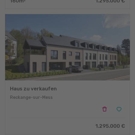
160
m
1.295.000
€
2
Haus zu verkaufen
Reckange-sur-Mess
1.295.000
€