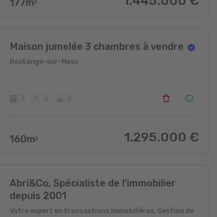
1.445.000
€
177
m
2
Maison jumelée 3 chambres à vendre
Reckange-sur-Mess
3
2
2
1.295.000
€
160
m
2
Abri&Co, Spécialiste de l’immobilier
depuis 2001
Votre expert en transactions immobilières, Gestion de