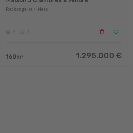
Maison 3 chambres à vendre
Reckange-sur-Mess
3
1
1.295.000
€
160
m
2