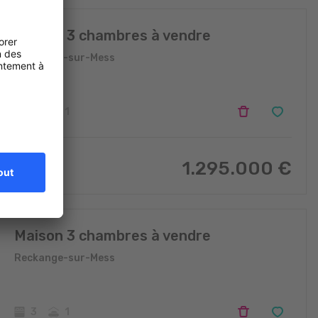
Maison 3 chambres à vendre
Reckange-sur-Mess
3
1
1.295.000
€
160
m
2
Maison 3 chambres à vendre
Reckange-sur-Mess
3
1