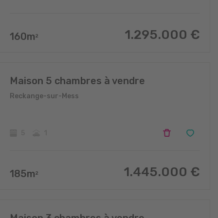
1.295.000
€
160
m
2
Maison 5 chambres à vendre
Reckange-sur-Mess
5
1
1.445.000
€
185
m
2