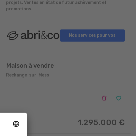
projets, Ventes en état de futur achèvement et
promotions.
Nos services pour vos
projets
Maison à vendre
Reckange-sur-Mess
1.295.000
€