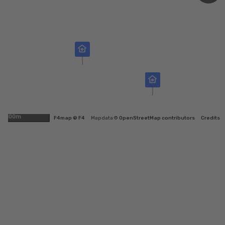
100m
F4map © F4
Map data ©
OpenStreetMap contributors
Credits