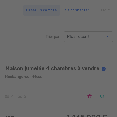
Créer un compte
Se connecter
FR
TOGG
Trier par
Maison jumelée 4 chambres à vendre
Reckange-sur-Mess
4
2