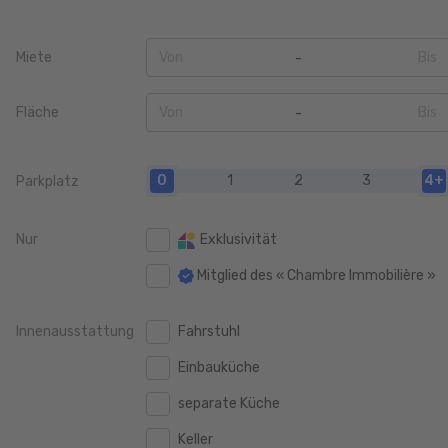
Miete
Von
Bis
0
0
Fläche
Von
Bis
100 €
100 €
0
0
200 €
200 €
0
1
2
3
4+
Parkplatz
20 m2
20 m2
400 €
400 €
40 m2
40 m2
Nur
Exklusivität
600 €
600 €
60 m2
60 m2
Mitglied des « Chambre Immobilière »
800 €
800 €
80 m2
80 m2
1.000 €
1.000 €
Innenausstattung
Fahrstuhl
100 m2
100 m2
1.250 €
1.250 €
Einbauküche
120 m2
120 m2
1.500 €
1.500 €
separate Küche
140 m2
140 m2
1.750 €
1.750 €
Keller