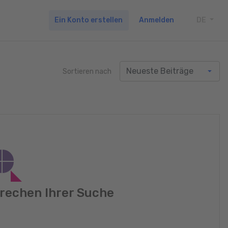
Ein Konto erstellen
Anmelden
DE
TOGG
Sortieren nach
rechen Ihrer Suche