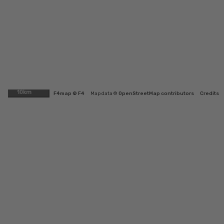
10km
F4map © F4
Map data ©
OpenStreetMap contributors
Credits