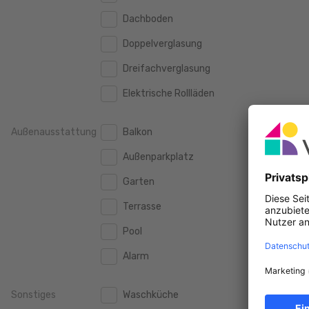
160 m2
160 m2
2.000 €
Dachboden
2.000 €
180 m2
180 m2
Doppelverglasung
2.500 €
2.500 €
200 m2
200 m2
Dreifachverglasung
3.000 €
3.000 €
250 m2
250 m2
Elektrische Rollläden
3.500 €
3.500 €
300 m2
300 m2
4.000 €
4.000 €
Außenausstattung
Balkon
4.500 €
4.500 €
Außenparkplatz
5.000 €
5.000 €
Garten
10.000 €
10.000 €
Terrasse
15.000 €
15.000 €
Pool
20.000 €
20.000 €
Alarm
Sonstiges
Waschküche