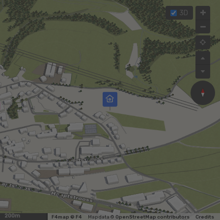
3D
200m
F4map © F4
Map data ©
OpenStreetMap contributors
Credits