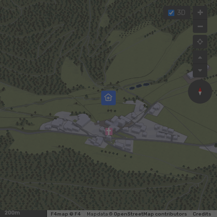
3D
200m
F4map © F4
Map data ©
OpenStreetMap contributors
Credits