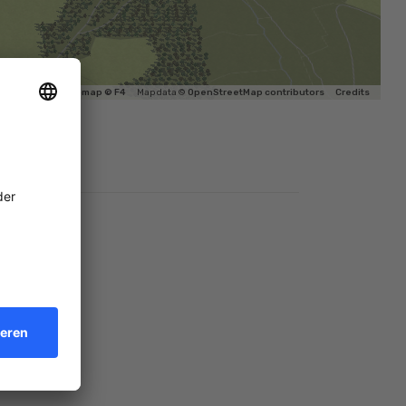
0m
F4map © F4
Map data ©
OpenStreetMap contributors
Credits