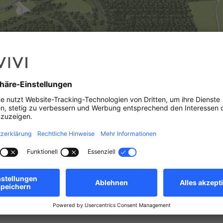
20
,
Stadt
aundorf
•
Nocher