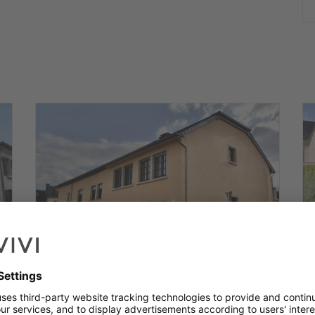
 maisons et d'appartements dans les quatre coins du
 conseil personnel. N’hésitez pas à prendre contact avec
jouissons de vous accueillir dans nos bureaux à Diekirch et à
lais et italien.
House with 5 rooms to sell