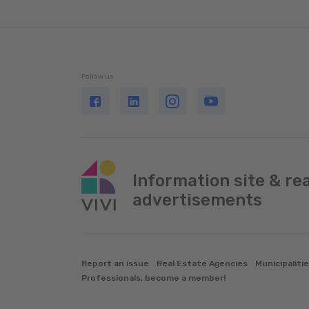
Follow us
Information site & re
advertisements
Report an issue
Real Estate Agencies
Municipaliti
Professionals, become a member!