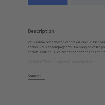
Description
Vous souhaitez acheter, vendre ou louer un bien i
agence vous accompagne tout au long de votre projet
notarié. Pour nous, les clients ne sont pas des chiffr
CONSULTATION transparente et compétente
MESURAGE de l'objet
VISITE sur place
Show all
DÉTERMINATION de la valeur de vente
OBTENTION d’un passeport énergétique
Photos PROFESSIONNELLES
PUBLICATION du bien immobilier
Étapes ADMINISTRATIVES
Du notaire à la REMISE DES CLEFS