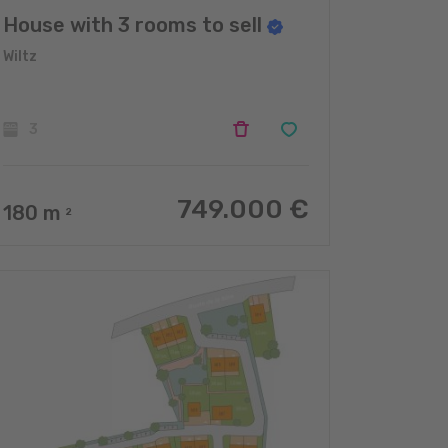
House with 3 rooms to sell
Wiltz
3
749.000 €
180
m
2