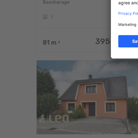
Bascharage
2
395.000 €
81
m
2