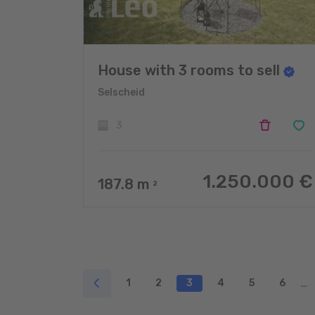
House with 3 rooms to sell
Selscheid
3
1.250.000 €
187.8
m
2
1
2
3
4
5
6
...