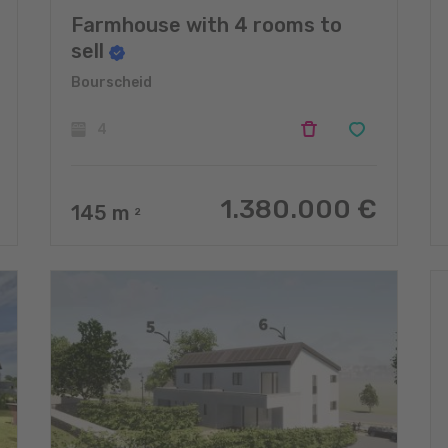
Farmhouse with 4 rooms to
sell
Bourscheid
4
1.380.000 €
145
m
2