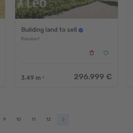
Building land to sell
Reisdorf
296.999 €
3.49
m
2
9
10
11
12