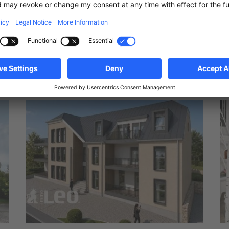
Mersch
5
1.495.000 €
232
m
2