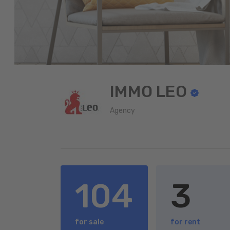
IMMO LEO
Agency
104
3
for sale
for rent