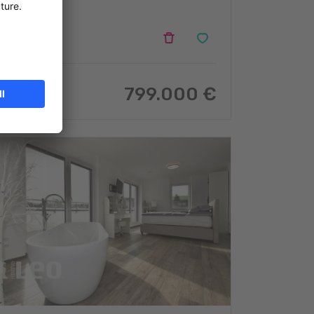
Baschleiden
4
799.000 €
130
m
2