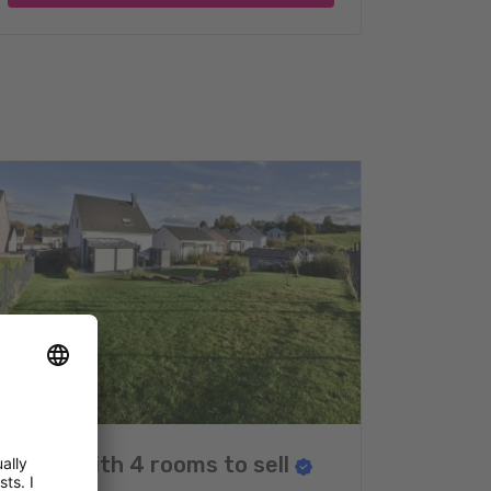
House with 4 rooms to sell