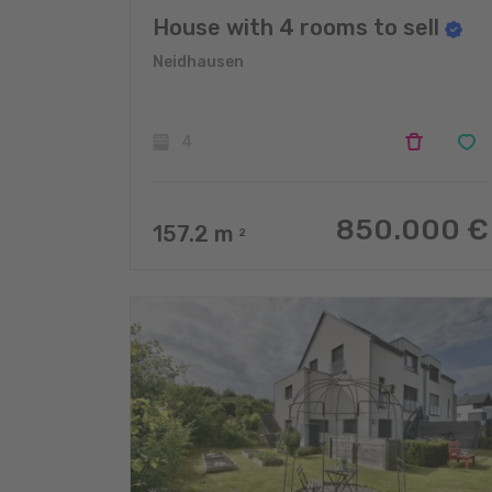
House with 4 rooms to sell
Neidhausen
4
850.000 €
157.2
m
2