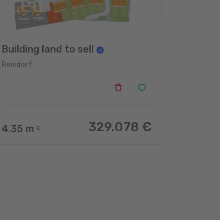
Building land to sell
Reisdorf
329.078 €
4.35
m
2