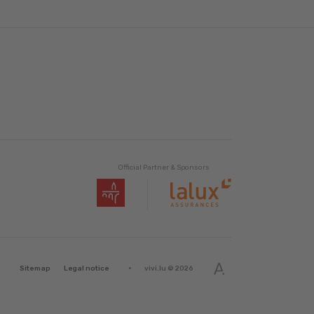
Official Partner & Sponsors
·
Sitemap
Legal notice
vivi.lu © 2026