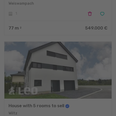
Weiswampach
1
77
m
549.000 €
2
House with 5 rooms to sell
Wiltz