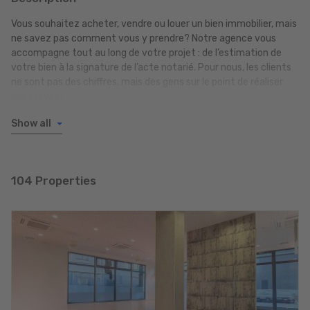
Vous souhaitez acheter, vendre ou louer un bien immobilier, mais
ne savez pas comment vous y prendre? Notre agence vous
accompagne tout au long de votre projet : de l’estimation de
votre bien à la signature de l’acte notarié. Pour nous, les clients
ne sont pas des chiffres, mais des gens sur le point de réaliser
leurs rêves !
Show all
CONSULTATION transparente et compétente
MESURAGE de l'objet
VISITE sur place
DÉTERMINATION de la valeur de vente
104 Properties
OBTENTION d’un passeport énergétique
Photos PROFESSIONNELLES
PUBLICATION du bien immobilier
Étapes ADMINISTRATIVES
Du notaire à la REMISE DES CLEFS
TRAVAUX DE NETTOYAGE ET D'ENTRETIEN
Nous nous consacrons à la vente ou la location de maisons et
d'appartements dans les quatre coins du Luxembourg et