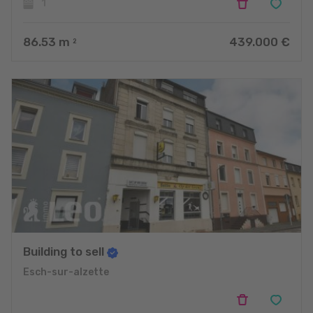
1
86.53
m
439.000 €
2
Building to sell
Esch-sur-alzette