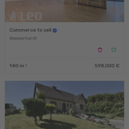
accordons une grande importance au conseil personnel.
N’hésitez pas à prendre contact avec nous pour de plus amples
informations. Nous nous réjouissons de vous accueillir dans nos
bureaux à Diekirch et à Wincrange.
Commerce to sell
Nous parlons luxembourgeois, français, allemand, anglais et
italien.
Wemperhardt
140
m
598.000 €
2