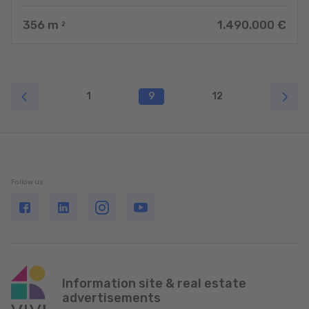
356
m
1.490.000 €
2
1
9
12
Follow us
Information site & real estate
advertisements