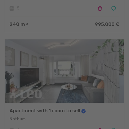
5
240
m
995.000 €
2
Apartment with 1 room to sell
Nothum