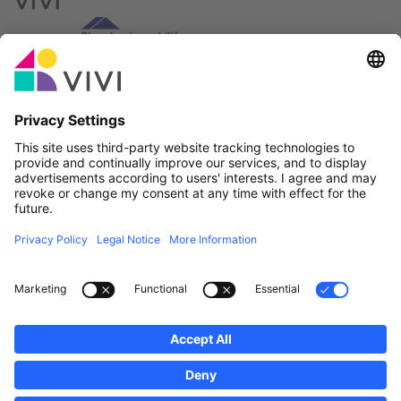
Official Partner & Sponsors
Report an issue
Real Estate Agencies
Municipalities and localities of Luxembourg
Professionals, become a member!
·
Sitemap
Legal notice
vivi.lu © 2026