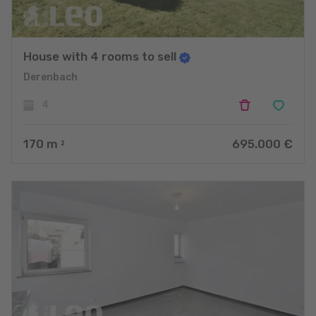
House with 4 rooms to sell
Derenbach
4
170
m
695.000 €
2