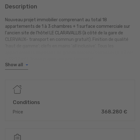
Description
Nouveau projet immobilier comprenant au total 18
appartements de 1 à 3 chambres + 1 surface commerciale sur
l'ancien site de l'hôtel LE CLARAVALLIS (à côté de la gare de
CLERVAUX- transport en commun gratuit). Finition de qualité
'haut de gamme'; clefs en mains 'all inclusive'. Tous les
appartements disposent de grands balcons/terrasses (5.63 m²
- 39.02 m²). Travaux gros-oeuvre terminés!
Show all
Surfaces habitables de 49.15 m² à 88.82 m².
Prix de vente à partir de EUR 324.720,- HTVA
Prix d'un emplacement intérieur: EUR 27.500,- HTVA
Composition de l'appartement présenté comprenant 51.13 m²
Conditions
de surface habitable + terrasse de 6.7 m² situé au 2ème étage :
368.280 €
hall d'entrée; séjour avec salle à manger et cuisine ouverte de
Price
25.4 m²; chambre à coucher de 11.2 m² ; salle de douche; WC
séparé; salle technique/débarras de 1.4 m²; cave de 4.55 m².
Prix app. C7 avec empl. int. HTVA : EUR 395.780,-