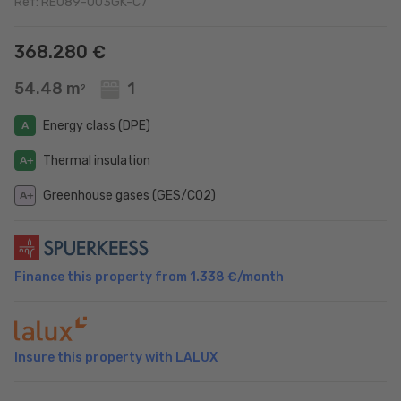
Ref: RE089-003GK-C7
368.280 €
54.48 m
1
2
Energy class (DPE)
A
Thermal insulation
A+
Greenhouse gases (GES/CO2)
A+
Finance this property from
1.338 €
/month
Insure this property with LALUX