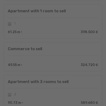
Apartment with 1 room to sell
1
61.25
m
398.500 €
2
Commerce to sell
49.55
m
324.720 €
2
Apartment with 3 rooms to sell
3
90.73
m
589.680 €
2