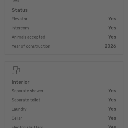
Prix app. C7 avec empl. int. TTC 3%/17% : EUR 405.931,-
Status
Prix app. C7 avec empl. int. TTC 17% : EUR 446.241,-
Yes
Elevator
Pour tout renseignement complémentaire ou information
Yes
Intercom
détaillée, veuillez nous contacter par email info@immonord.lu
ou par Tél: 26 811 911 1.
Yes
Animals accepted
2026
Proposition de crédit/financement à taux compétitif auprès
Year of construction
d'une banque Luxembourgeoise incluse dans nos services
gratuits et complets 'SOLUTIONS ALL IN ONE'. Nous nous
occupons de votre dossier. Laissez un ancien banquier
expérimenté négocier votre demande de crédit immobilier au
meilleur taux.
Interior
Yes
Separate shower
Yes
Separate toilet
Yes
Laundry
Yes
Cellar
Yes
Electric shutters