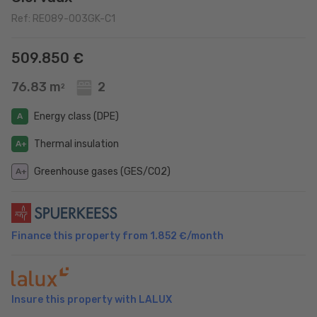
Ref: RE089-003GK-C1
509.850 €
76.83 m
2
2
Energy class (DPE)
A
Thermal insulation
A+
Greenhouse gases (GES/CO2)
A+
Finance this property from
1.852 €
/month
Insure this property with LALUX