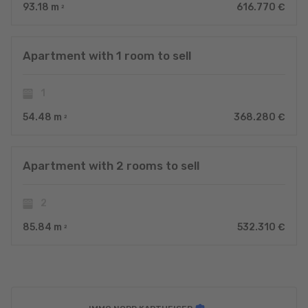
93.18
m
616.770 €
2
Apartment with 1 room to sell
1
54.48
m
368.280 €
2
Apartment with 2 rooms to sell
2
85.84
m
532.310 €
2