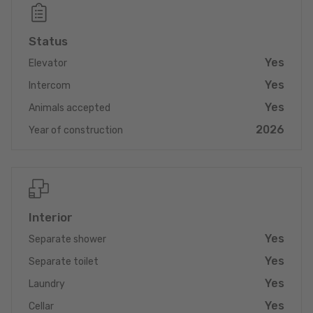
Prix app. C1 avec empl. int. HTVA : EUR 531.350,-
Prix app. C1 avec empl. int. TTC 3%/17% : EUR 555.862,-
Status
Prix app. C1 avec empl. int. TTC 17% : EUR 605.862,-
Yes
Elevator
Pour tout renseignement complémentaire ou information
Yes
Intercom
détaillée, veuillez nous contacter par email info@immonord.lu
ou par Tél: 26 811 911 1.
Yes
Animals accepted
2026
Proposition de crédit/financement à taux compétitif auprès
Year of construction
d'une banque Luxembourgeoise incluse dans nos services
gratuits et complets 'SOLUTIONS ALL IN ONE'. Nous nous
occupons de votre dossier. Laissez un ancien banquier
expérimenté négocier votre demande de crédit immobilier au
meilleur taux.
Interior
Yes
Separate shower
Yes
Separate toilet
Yes
Laundry
Yes
Cellar