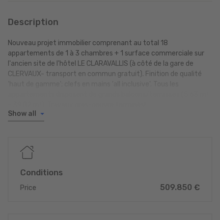
Description
Nouveau projet immobilier comprenant au total 18
appartements de 1 à 3 chambres + 1 surface commerciale sur
l'ancien site de l'hôtel LE CLARAVALLIS (à côté de la gare de
CLERVAUX- transport en commun gratuit). Finition de qualité
'haut de gamme'; clefs en mains 'all inclusive'. Tous les
appartements disposent de grands balcons/terrasses (5.63 m²
- 39.02 m²). Travaux gros-oeuvre terminés!
Show all
Surfaces habitables de 49.15 m² à 88.82 m².
Prix de vente à partir de EUR 324.720,- HTVA
Prix d'un emplacement intérieur: EUR 27.500,- HTVA
Composition de l'appartement présenté comprenant 71.95 m²
Conditions
de surface habitable + terrasse de 9.75 m² situé au 1er étage :
509.850 €
hall d'entrée; séjour avec salle à manger et cuisine ouverte de
Price
32 m²; 2 chambres à coucher de 11 + 12.1 m²; salle de douche; WC
séparé; salle technique/débarras de 1.4 m²; cave de 6.96 m².