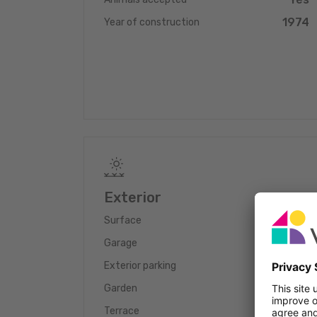
Proposition de crédit/financement à taux compéti
services gratuits et complets 'SOLUTIONS ALL IN ON
1974
Year of construction
banquier expérimenté négocier votre demande de cr
Exterior
5.68 ares
Surface
2
Garage
4
Exterior parking
Yes
Garden
Yes
Terrace