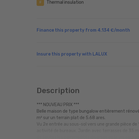
Thermal insulation
F
Finance this property from
4.134 €
/month
Insure this property with LALUX
Description
*** NOUVEAU PRIX ***
Belle maison de type bungalow entièrement rénovée 
m² sur un terrain plat de 5.68 ares.
Vu 2e entrée au sous-sol vers une grande pièce de 1
activité de bureaux. Jardin avec terrasses de 35 m
de toutes les commodités diverses de la vie coura