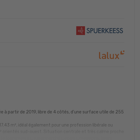
à partir de 2019, libre de 4 côtés, d'une surface utile de 255
7.43 m², idéal également pour une profession libérale ou
² orientés sud-ouest. Situation centrale et très calme proche
nte (commerces, supermarchés, écoles, médecins, loisirs