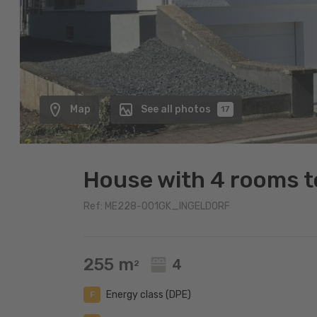
Map
See all photos
17
House with 4 rooms to 
Ref: ME228-001GK_INGELDORF
255 m
4
2
Energy class (DPE)
F