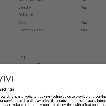
tif auprès d'une banque Luxembourgeoise incluse dans nos
E'. Nous nous occupons de votre dossier. Laissez un ancien
Yes
Laundry
édit immobilier au meilleur taux
1
Bathroom
Yes
Cellar
Yes
Electric shutters
Energy
Yes
Triple glazing
Yes
Gas heating
Yes
Heating pump
Energy class (DPE)
F
Thermal insulation
F