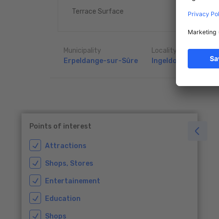
35 m
Terrace Surface
2
Municipality
Locality
Erpeldange-sur-Sûre
Ingeldorf
Points of interest
Attractions
Shops, Stores
Entertainement
Education
Shops