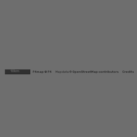
10km
F4map © F4
Map data ©
OpenStreetMap contributors
Credits