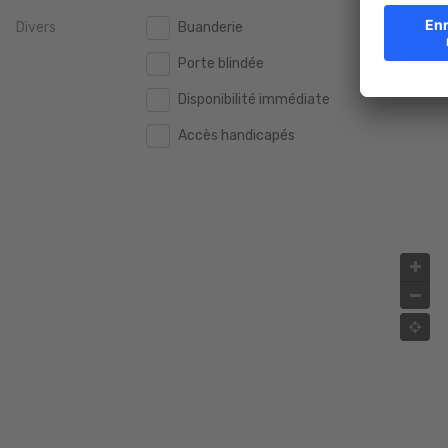
Divers
Buanderie
2.000.000 €
2.000.000 €
Porte blindée
2.500.000 €
2.500.000 €
Disponibilité immédiate
3.000.000 €
3.000.000 €
Accès handicapés
4.000.000 €
4.000.000 €
5.000.000 €
5.000.000 €