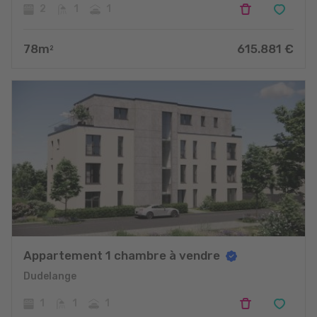
2
1
1
78
m
615.881
€
2
Appartement 1 chambre à vendre
Dudelange
1
1
1