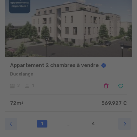
Appartement 2 chambres à vendre
Dudelange
2
1
72
m
569.927
€
2
1
4
...