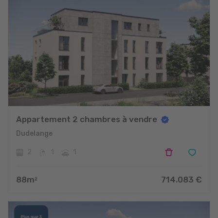
Appartement 2 chambres à vendre
Dudelange
2
1
1
88
m
714.083
€
2