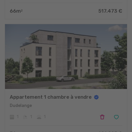
66
m
517.473
€
2
Appartement 1 chambre à vendre
Dudelange
1
1
1