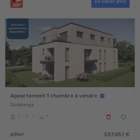
En savoir plus
Appartement 1 chambre à vendre
Dudelange
1
1
1
69
m
537.057
€
2