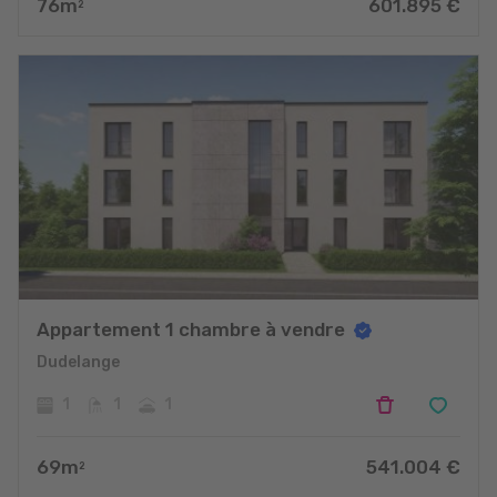
76
m
601.895
€
2
Appartement 1 chambre à vendre
Dudelange
1
1
1
69
m
541.004
€
2