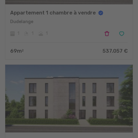
Appartement 1 chambre à vendre
Dudelange
1
1
1
69
m
537.057
€
2