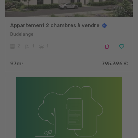
Appartement 2 chambres à vendre
Dudelange
2
1
1
97
m
795.396
€
2