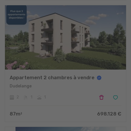
Appartement 2 chambres à vendre
Dudelange
2
1
1
87
m
698.128
€
2