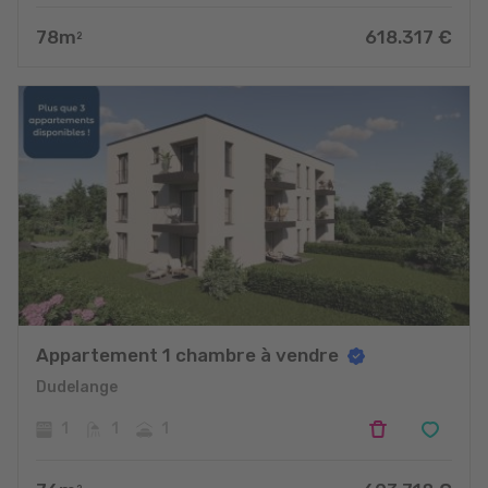
78
m
618.317
€
2
Appartement 1 chambre à vendre
Dudelange
1
1
1