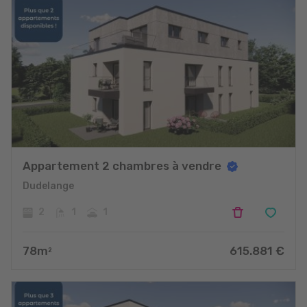
Appartement 2 chambres à vendre
Dudelange
2
1
1
78
m
615.881
€
2