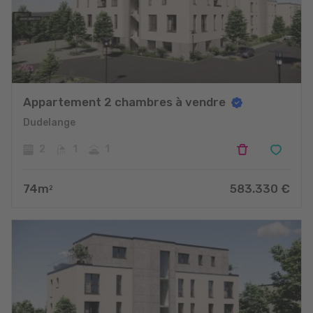
Appartement 2 chambres à vendre
Dudelange
2
1
1
74
m
583.330
€
2