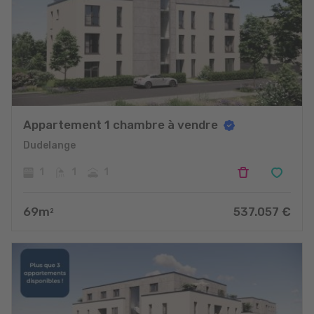
Appartement 1 chambre à vendre
Dudelange
1
1
1
69
m
537.057
€
2