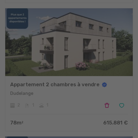
Appartement 2 chambres à vendre
Dudelange
2
1
1
78
m
615.881
€
2