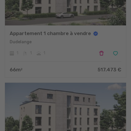
Appartement 1 chambre à vendre
Dudelange
1
1
1
66
m
517.473
€
2