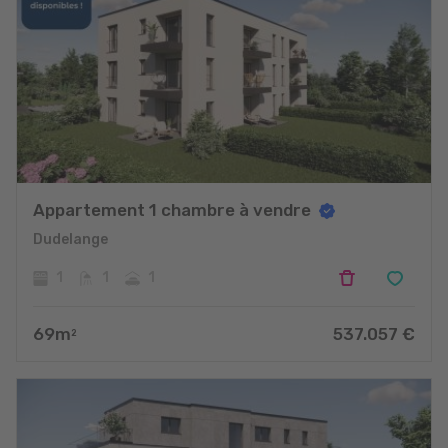
Appartement 1 chambre à vendre
Dudelange
1
1
1
69
m
537.057
€
2