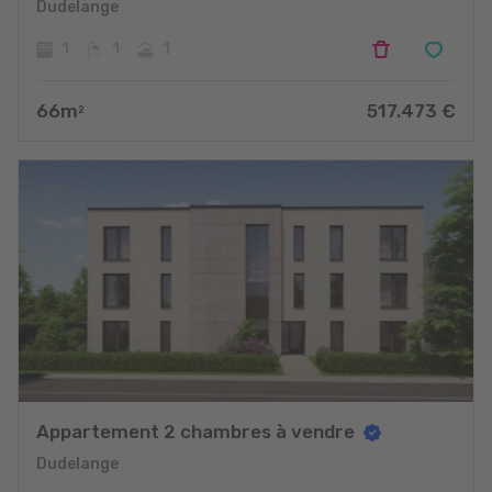
Dudelange
1
1
1
66
m
517.473
€
2
Appartement 2 chambres à vendre
Dudelange