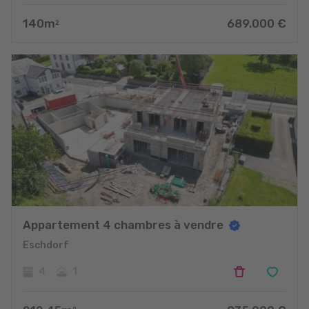
140
m
689.000
€
2
Appartement 4 chambres à vendre
Eschdorf
4
1