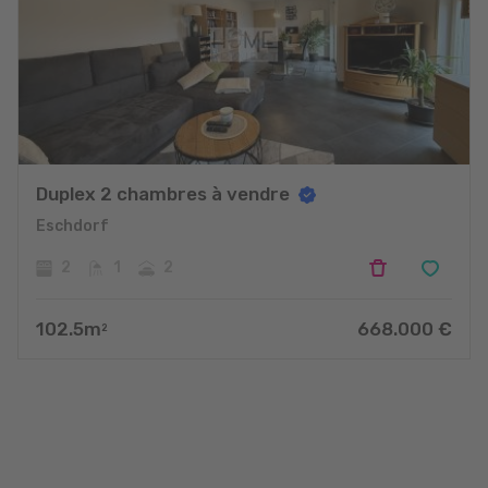
Duplex 2 chambres à vendre
Eschdorf
2
1
2
102.5
m
668.000
€
2