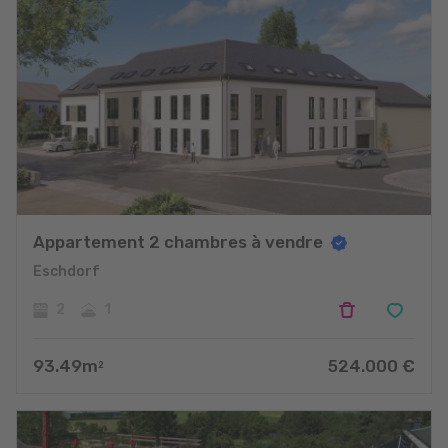
Appartement 2 chambres à vendre
Eschdorf
2
1
93.49
m
524.000
€
2