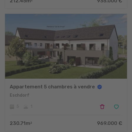
212.45
m
935.000
€
2
Appartement 5 chambres à vendre
Eschdorf
5
1
230.71
m
969.000
€
2