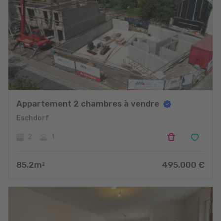
Appartement 2 chambres à vendre
Eschdorf
2
1
85.2
m
495.000
€
2