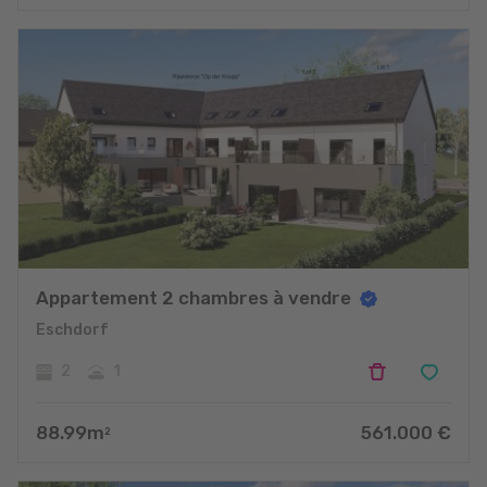
Appartement 2 chambres à vendre
Eschdorf
2
1
88.99
m
561.000
€
2