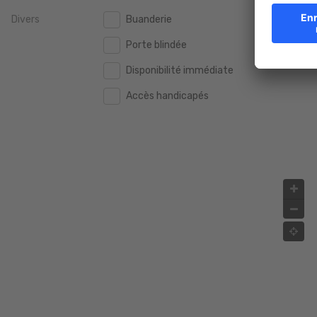
Divers
Buanderie
2.000.000 €
2.000.000 €
Porte blindée
2.500.000 €
2.500.000 €
Disponibilité immédiate
3.000.000 €
3.000.000 €
Accès handicapés
4.000.000 €
4.000.000 €
5.000.000 €
5.000.000 €