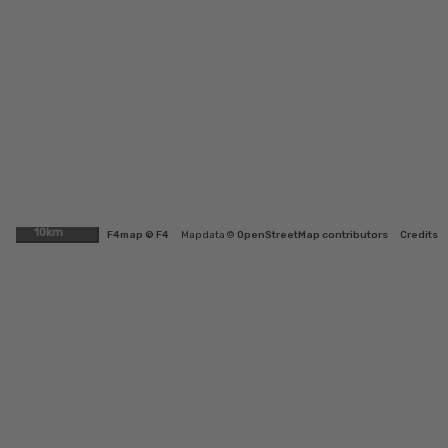
10km
F4map © F4
Map data ©
OpenStreetMap contributors
Credits