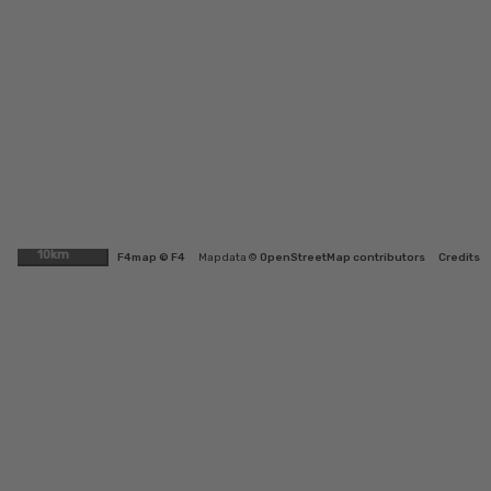
10km
F4map © F4
Map data ©
OpenStreetMap contributors
Credits