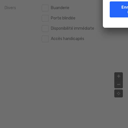
Divers
Buanderie
2.000.000 €
2.000.000 €
Porte blindée
2.500.000 €
2.500.000 €
Disponibilité immédiate
3.000.000 €
3.000.000 €
Accès handicapés
4.000.000 €
4.000.000 €
5.000.000 €
5.000.000 €