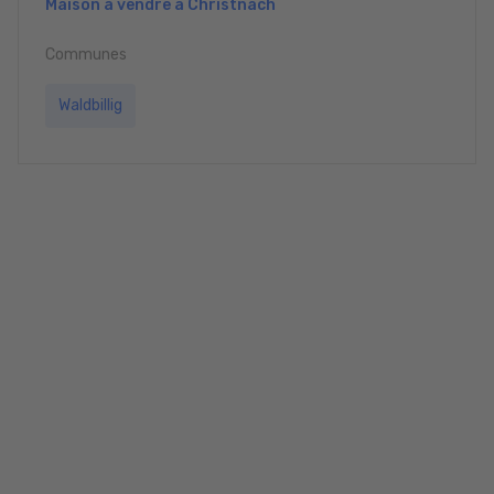
Maison à vendre à Christnach
Communes
Waldbillig