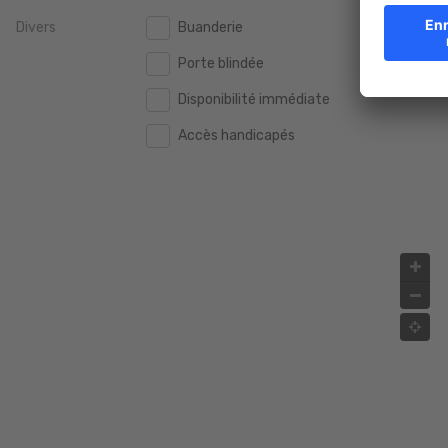
Divers
Buanderie
2.000.000 €
2.000.000 €
Porte blindée
2.500.000 €
2.500.000 €
Disponibilité immédiate
3.000.000 €
3.000.000 €
Accès handicapés
4.000.000 €
4.000.000 €
5.000.000 €
5.000.000 €