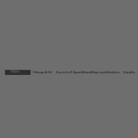
10km
F4map © F4
Map data ©
OpenStreetMap contributors
Credits