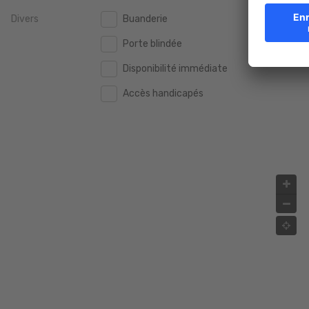
Divers
Buanderie
2.000.000 €
2.000.000 €
Porte blindée
2.500.000 €
2.500.000 €
Disponibilité immédiate
3.000.000 €
3.000.000 €
Accès handicapés
4.000.000 €
4.000.000 €
5.000.000 €
5.000.000 €