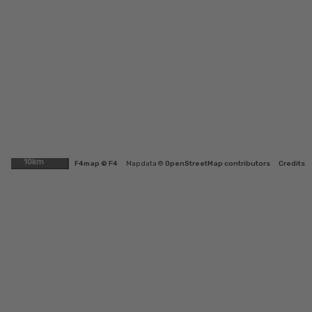
10km
F4map © F4
Map data ©
OpenStreetMap contributors
Credits