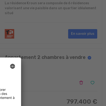
La résidence Kroun sera composée de 6 résidences
valorisant une vie paisible dans un quartier idéalement
situé
En savoir plus
Appartement 2 chambres à vendre
Grosbous
2
797.400
€
88.6
m
2