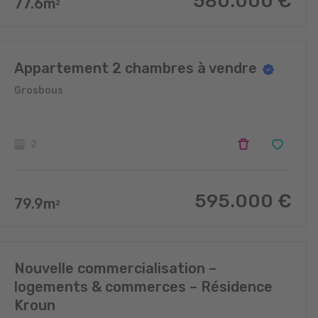
580.000
€
77.6
m
2
Appartement 2 chambres à vendre
Grosbous
2
595.000
€
79.9
m
2
Nouvelle commercialisation –
logements & commerces – Résidence
Kroun