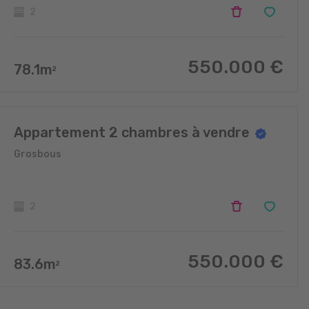
2
550.000
€
78.1
m
2
Appartement 2 chambres à vendre
Grosbous
2
550.000
€
83.6
m
2