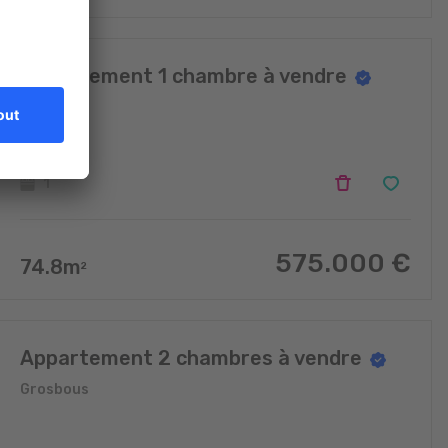
Appartement 1 chambre à vendre
Grosbous
1
575.000
€
74.8
m
2
Appartement 2 chambres à vendre
Grosbous