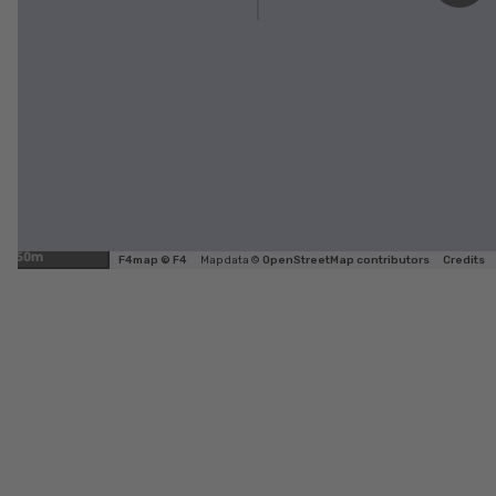
50m
F4map © F4
Map data ©
OpenStreetMap contributors
Credits