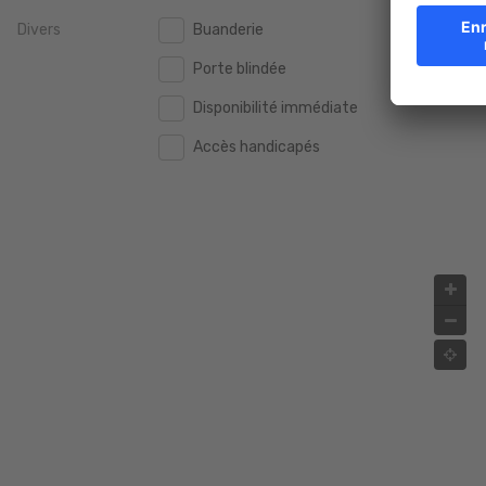
Divers
Buanderie
2.000.000 €
2.000.000 €
Porte blindée
2.500.000 €
2.500.000 €
Disponibilité immédiate
3.000.000 €
3.000.000 €
Accès handicapés
4.000.000 €
4.000.000 €
5.000.000 €
5.000.000 €