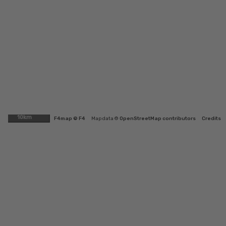
10km
F4map © F4
Map data ©
OpenStreetMap contributors
Credits