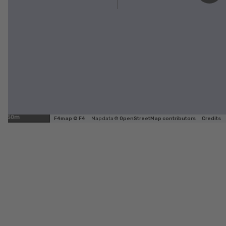
50m
F4map © F4
Map data ©
OpenStreetMap contributors
Credits