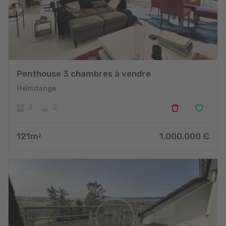
Penthouse 3 chambres à vendre
Helmdange
3
2
121
m
1.000.000
€
2