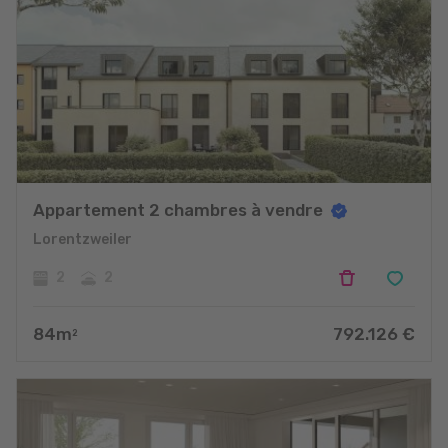
Appartement 2 chambres à vendre
Lorentzweiler
2
2
84
m
792.126
€
2