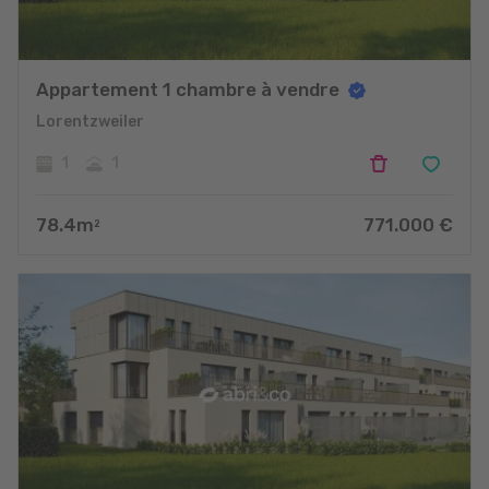
Appartement 1 chambre à vendre
Lorentzweiler
1
1
78.4
m
771.000
€
2