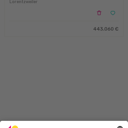
Lorentzweiler
443.060
€