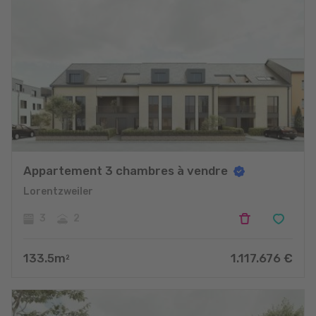
Appartement 3 chambres à vendre
Lorentzweiler
3
2
133.5
m
1.117.676
€
2