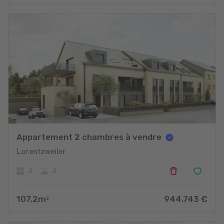
Appartement 2 chambres à vendre
Lorentzweiler
2
2
107.2
m
944.743
€
2