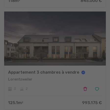
118
m
845.000
€
2
Appartement 3 chambres à vendre
Lorentzweiler
3
2
125.1
m
993.175
€
2