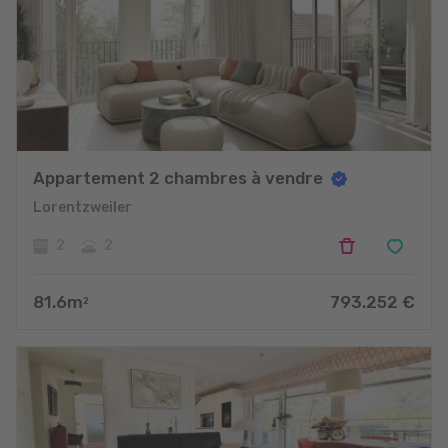
Appartement 2 chambres à vendre
Lorentzweiler
2
2
81.6
m
793.252
€
2