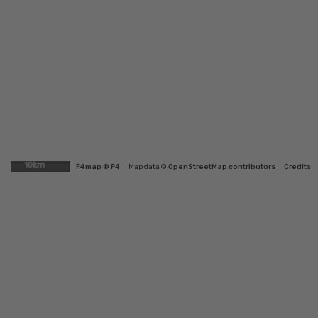
10km
F4map © F4
Map data ©
OpenStreetMap contributors
Credits