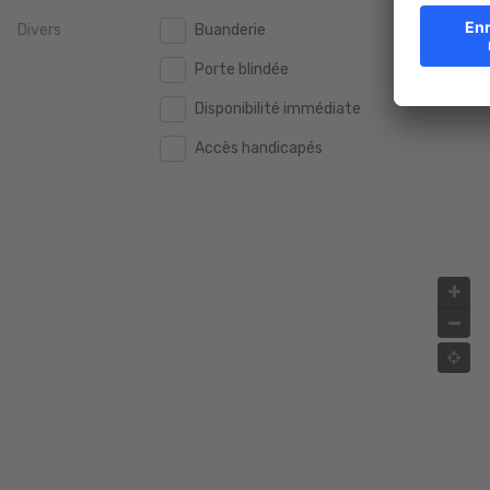
Divers
Buanderie
2.000.000 €
2.000.000 €
Porte blindée
2.500.000 €
2.500.000 €
Disponibilité immédiate
3.000.000 €
3.000.000 €
Accès handicapés
4.000.000 €
4.000.000 €
5.000.000 €
5.000.000 €