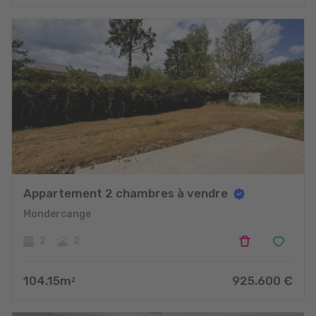
projets
Appartement 2 chambres à vendre
Mondercange
2
2
104.15
m
925.600
€
2