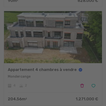
90
m
628.000
€
2
Appartement 4 chambres à vendre
Mondercange
4
2
204.56
m
1.271.000
€
2