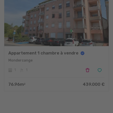
Appartement 1 chambre à vendre
Mondercange
1
1
76.96
m
439.000
€
2