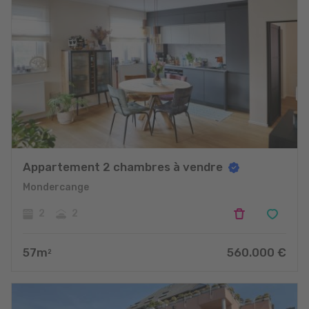
Appartement 2 chambres à vendre
Mondercange
2
2
57
m
560.000
€
2