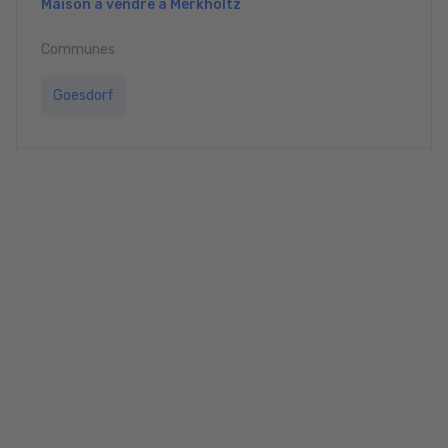
Maison à vendre à Merkholtz
Communes
Goesdorf