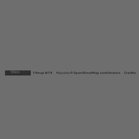
10km
F4map © F4
Map data ©
OpenStreetMap contributors
Credits