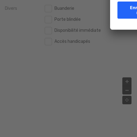
Divers
Buanderie
2.000.000 €
2.000.000 €
Porte blindée
2.500.000 €
2.500.000 €
Disponibilité immédiate
3.000.000 €
3.000.000 €
Accès handicapés
4.000.000 €
4.000.000 €
5.000.000 €
5.000.000 €