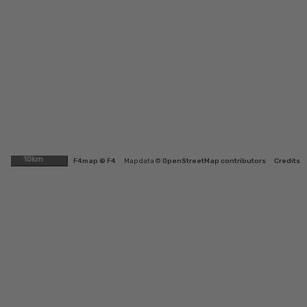
10km
F4map © F4
Map data ©
OpenStreetMap contributors
Credits