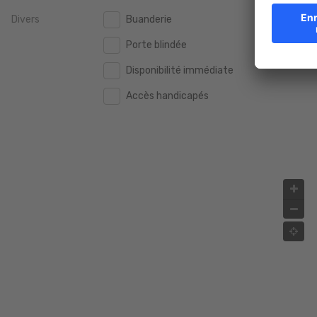
Divers
Buanderie
2.000.000 €
2.000.000 €
Porte blindée
2.500.000 €
2.500.000 €
Disponibilité immédiate
3.000.000 €
3.000.000 €
Accès handicapés
4.000.000 €
4.000.000 €
5.000.000 €
5.000.000 €