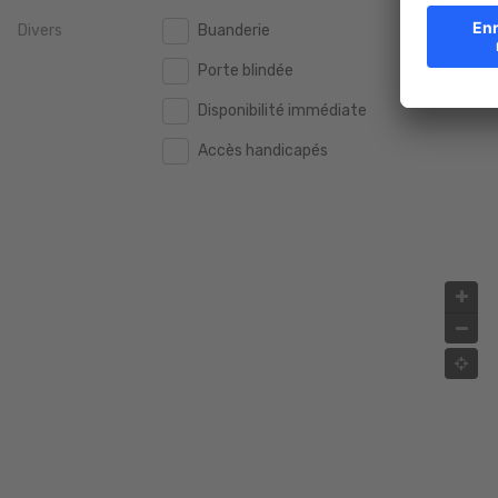
Divers
Buanderie
2.000.000 €
2.000.000 €
Porte blindée
2.500.000 €
2.500.000 €
Disponibilité immédiate
3.000.000 €
3.000.000 €
Accès handicapés
4.000.000 €
4.000.000 €
5.000.000 €
5.000.000 €