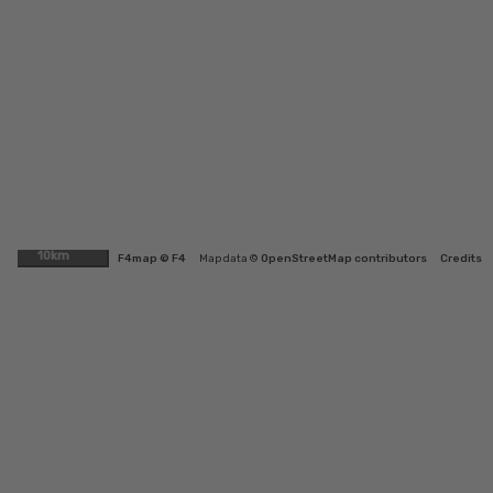
10km
F4map © F4
Map data ©
OpenStreetMap contributors
Credits