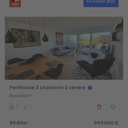
En savoir plus
Penthouse 2 chambres à vendre
Buschdorf
2
2
89.81
m
949.000
€
2