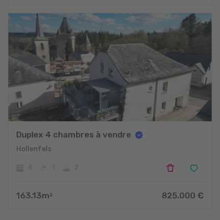
Duplex 4 chambres à vendre
Hollenfels
4
1
2
163.13
m
825.000
€
2