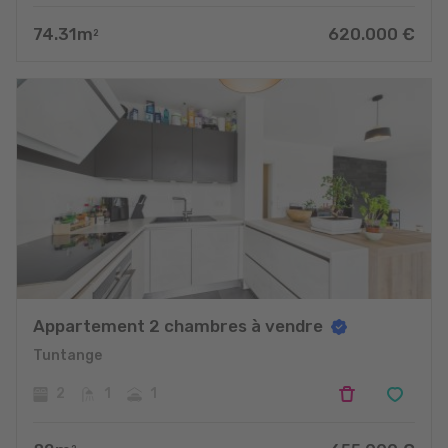
74.31
m
620.000
€
2
Appartement 2 chambres à vendre
Tuntange
2
1
1