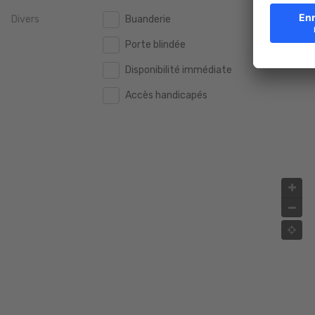
Divers
Buanderie
2.000.000 €
2.000.000 €
Porte blindée
2.500.000 €
2.500.000 €
Disponibilité immédiate
3.000.000 €
3.000.000 €
Accès handicapés
4.000.000 €
4.000.000 €
5.000.000 €
5.000.000 €