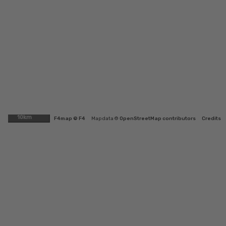
10km
F4map © F4
Map data ©
OpenStreetMap contributors
Credits