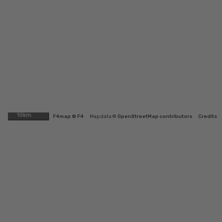
10km
F4map © F4
Map data ©
OpenStreetMap contributors
Credits