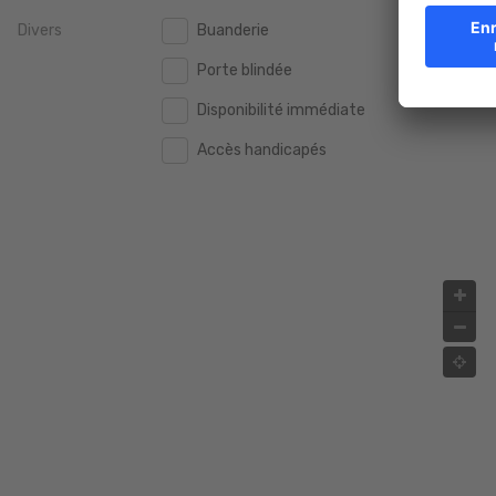
Divers
Buanderie
2.000.000 €
2.000.000 €
Porte blindée
2.500.000 €
2.500.000 €
Disponibilité immédiate
3.000.000 €
3.000.000 €
Accès handicapés
4.000.000 €
4.000.000 €
5.000.000 €
5.000.000 €