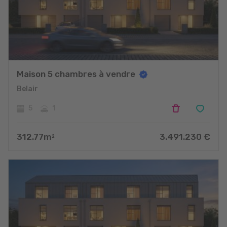
Maison 5 chambres à vendre
Belair
5
1
312.77
m
3.491.230
€
2