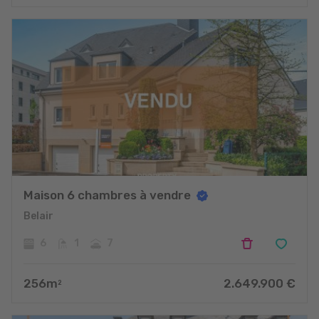
Maison 6 chambres à vendre
Belair
6
1
7
256
m
2.649.900
€
2