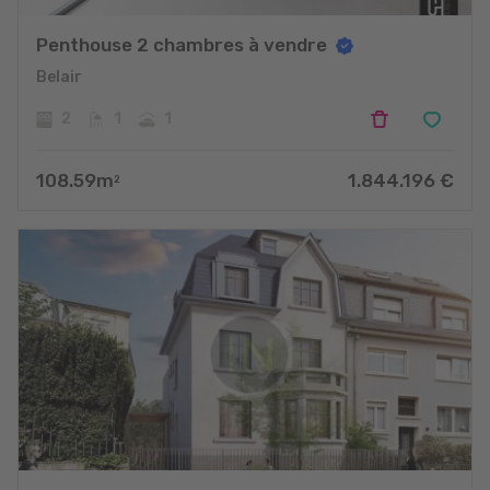
Penthouse 2 chambres à vendre
Belair
2
1
1
108.59
m
1.844.196
€
2