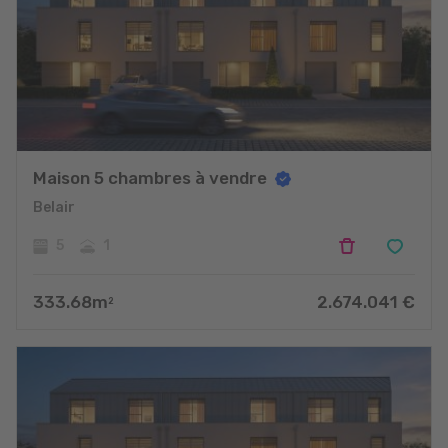
Maison 5 chambres à vendre
Belair
5
1
333.68
m
2.674.041
€
2