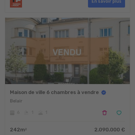
En savoir plus
Maison de ville 6 chambres à vendre
Belair
6
1
1
242
m
2.090.000
€
2