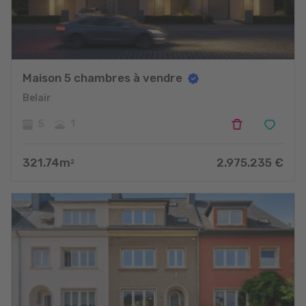
Maison 5 chambres à vendre
Belair
5
1
321.74
m
2.975.235
€
2