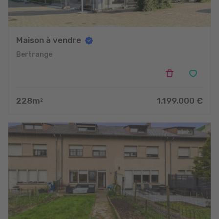
Maison à vendre
Bertrange
228
m
1.199.000
€
2