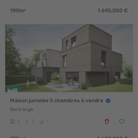
195
m
1.695.000
€
2
Maison jumelée 5 chambres à vendre
Bertrange
5
2
1