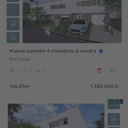
Maison jumelée 4 chambres à vendre
Bertrange
4
1
2
165.31
m
1.382.000
€
2