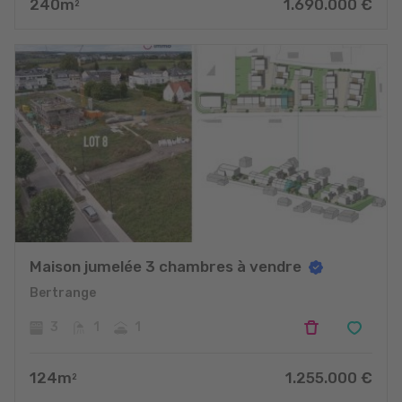
240
m
1.690.000
€
2
Maison jumelée 3 chambres à vendre
Bertrange
3
1
1
124
m
1.255.000
€
2