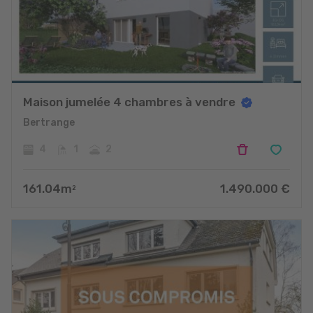
Maison jumelée 4 chambres à vendre
Bertrange
4
1
2
161.04
m
1.490.000
€
2