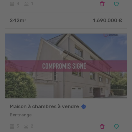
4
1
242
m
1.690.000
€
2
Maison 3 chambres à vendre
Bertrange
3
2