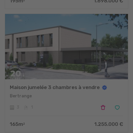
195
m
1.698.000
€
2
Maison jumelée 3 chambres à vendre
Bertrange
3
1
165
m
1.255.000
€
2