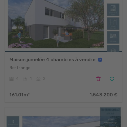
Maison jumelée 4 chambres à vendre
Bertrange
4
1
2
161.01
m
1.543.200
€
2