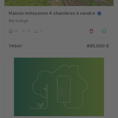
Maison mitoyenne 4 chambres à vendre
Bertrange
4
2
2
146
m
885.000
€
2