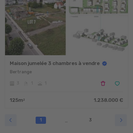
Maison jumelée 3 chambres à vendre
Bertrange
3
1
1
125
m
1.238.000
€
2
1
3
...