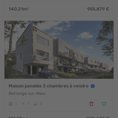
140.21
m
955.879
€
2
Maison jumelée 3 chambres à vendre
Bettange-sur-Mess
3
1
2