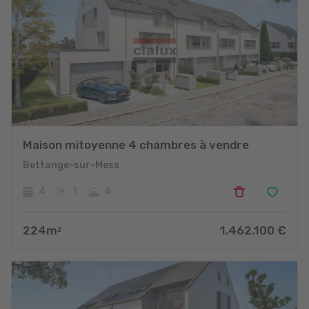
Maison mitoyenne 4 chambres à vendre
Bettange-sur-Mess
4
1
4
224
m
1.462.100
€
2