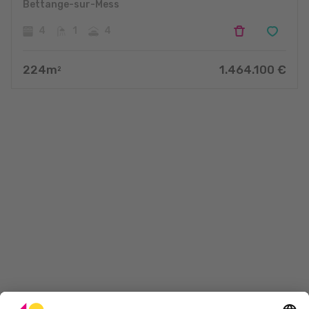
Bettange-sur-Mess
4
1
4
224
m
1.464.100
€
2