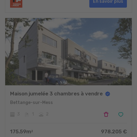
En savoir plus
Maison jumelée 3 chambres à vendre
Bettange-sur-Mess
3
1
2
175.59
m
978.205
€
2