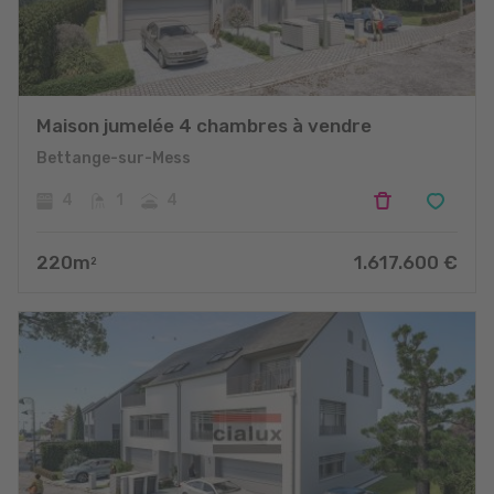
Maison jumelée 4 chambres à vendre
Bettange-sur-Mess
4
1
4
220
m
1.617.600
€
2