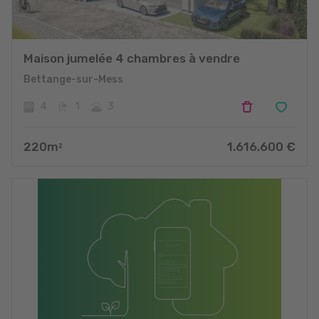
Maison jumelée 4 chambres à vendre
Bettange-sur-Mess
4
1
3
220
m
1.616.600
€
2