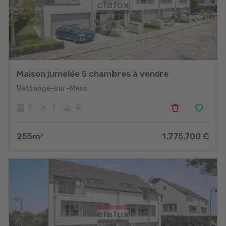
Maison jumelée 5 chambres à vendre
Bettange-sur-Mess
5
1
4
255
m
1.775.700
€
2