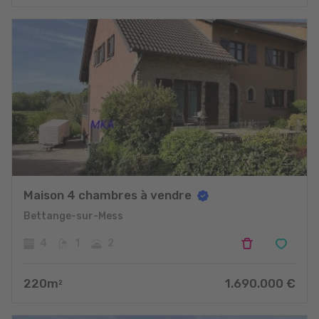
Maison 4 chambres à vendre
Bettange-sur-Mess
4
1
2
220
m
1.690.000
€
2