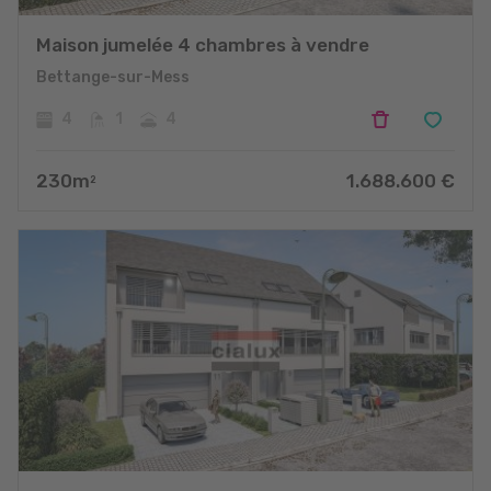
Maison jumelée 4 chambres à vendre
Bettange-sur-Mess
4
1
4
230
m
1.688.600
€
2