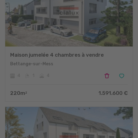
Maison jumelée 4 chambres à vendre
Bettange-sur-Mess
4
1
4
220
m
1.591.600
€
2