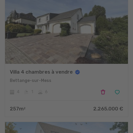
Villa 4 chambres à vendre
Bettange-sur-Mess
4
1
6
257
m
2.265.000
€
2