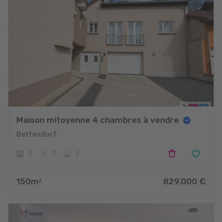
Maison mitoyenne 4 chambres à vendre
Bettendorf
4
1
3
150
m
829.000
€
2