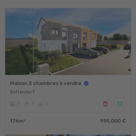
Maison 3 chambres à vendre
Bettendorf
3
1
1
176
m
995.000
€
2