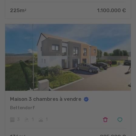
225
m
1.100.000
€
2
Maison 3 chambres à vendre
Bettendorf
3
1
1