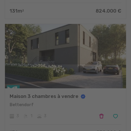
131
m
824.000
€
2
Maison 3 chambres à vendre
Bettendorf
3
1
3