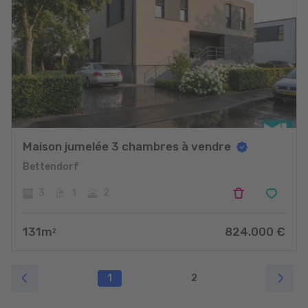
Maison jumelée 3 chambres à vendre
Bettendorf
3
1
2
131
m
824.000
€
2
1
2