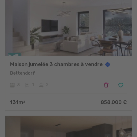
Maison jumelée 3 chambres à vendre
Bettendorf
3
1
2
131
m
858.000
€
2