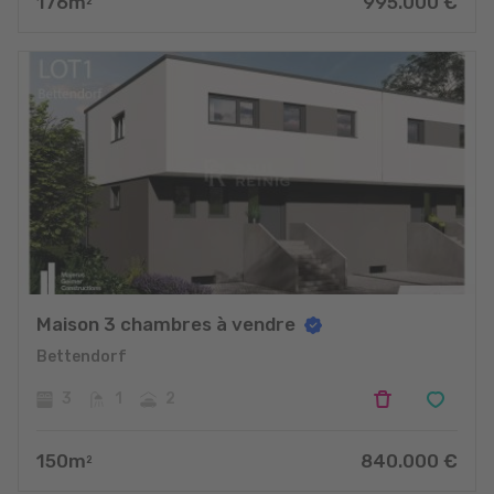
176
m
995.000
€
2
Maison 3 chambres à vendre
Bettendorf
3
1
2
150
m
840.000
€
2