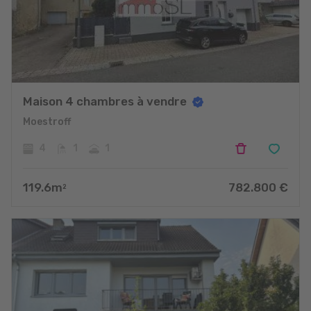
Maison 4 chambres à vendre
Moestroff
4
1
1
119.6
m
782.800
€
2