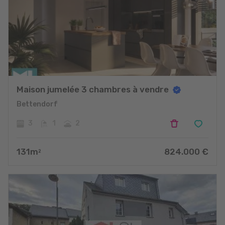
Maison jumelée 3 chambres à vendre
Bettendorf
3
1
2
131
m
824.000
€
2