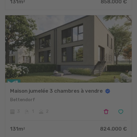
131
m
858.000
€
2
Maison jumelée 3 chambres à vendre
Bettendorf
3
1
2
131
m
824.000
€
2