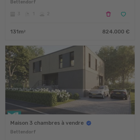
Bettendorf
3
1
2
131
m
824.000
€
2
Maison 3 chambres à vendre
Bettendorf