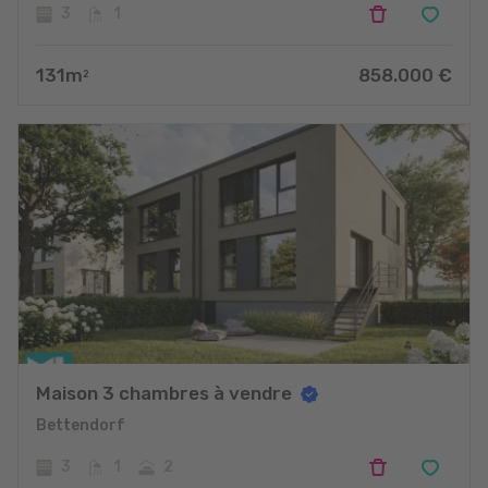
3
1
131
m
858.000
€
2
Maison 3 chambres à vendre
Bettendorf
3
1
2