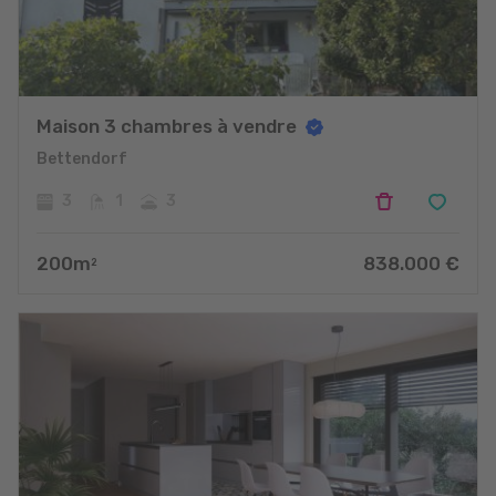
Maison 3 chambres à vendre
Bettendorf
3
1
3
200
m
838.000
€
2