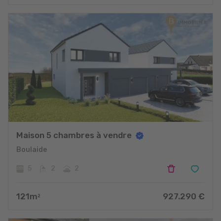
Maison 5 chambres à vendre
Boulaide
5
2
2
121
m
927.290
€
2