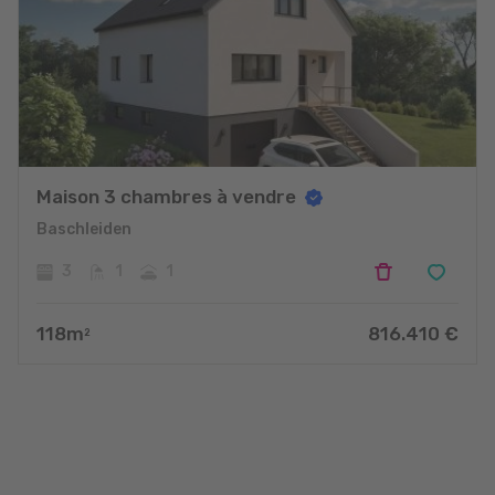
Maison 3 chambres à vendre
Baschleiden
3
1
1
118
m
816.410
€
2