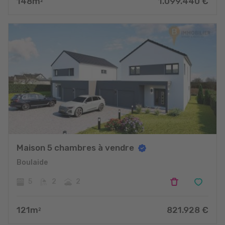
148
m
1.099.440
€
2
Maison 5 chambres à vendre
Boulaide
5
2
2
121
m
821.928
€
2