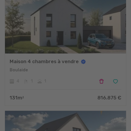
Maison 4 chambres à vendre
Boulaide
4
1
1
131
m
816.875
€
2