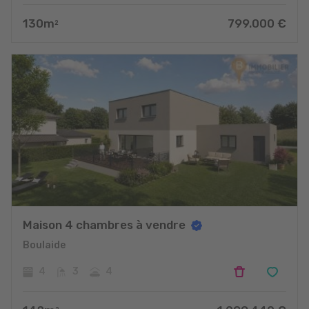
130
m
799.000
€
2
Maison 4 chambres à vendre
Boulaide
4
3
4