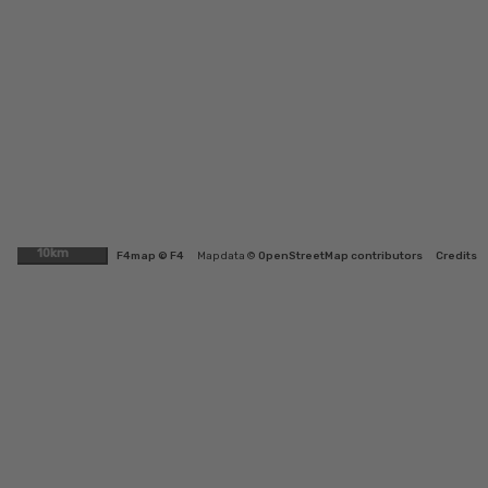
10km
F4map © F4
Map data ©
OpenStreetMap contributors
Credits