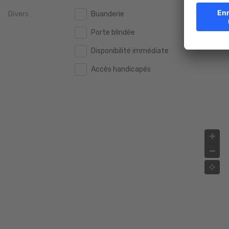
Divers
Buanderie
2.000.000 €
2.000.000 €
Porte blindée
2.500.000 €
2.500.000 €
Disponibilité immédiate
3.000.000 €
3.000.000 €
Accès handicapés
4.000.000 €
4.000.000 €
5.000.000 €
5.000.000 €