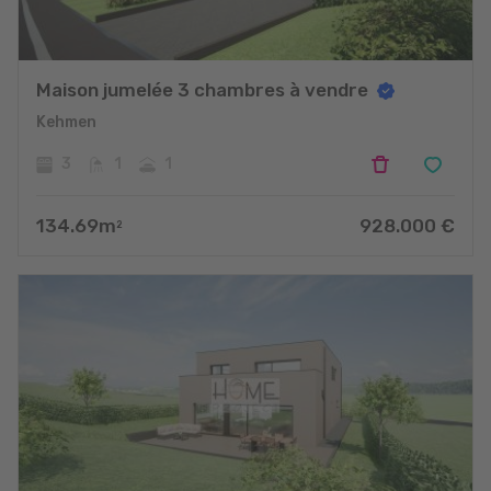
Maison jumelée 3 chambres à vendre
Kehmen
3
1
1
134.69
m
928.000
€
2