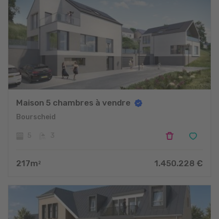
Maison 5 chambres à vendre
Bourscheid
5
3
217
m
1.450.228
€
2