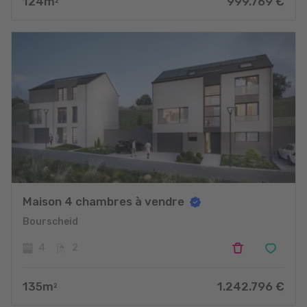
124
m
999.769
€
2
Maison 4 chambres à vendre
Bourscheid
4
2
135
m
1.242.796
€
2