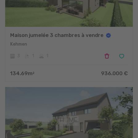
Maison jumelée 3 chambres à vendre
Kehmen
3
1
1
134.69
m
936.000
€
2