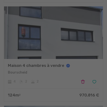
projets
Maison 4 chambres à vendre
Bourscheid
4
2
2
124
m
970.816
€
2