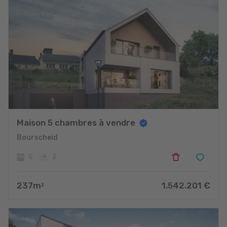
Maison 5 chambres à vendre
Bourscheid
5
2
237
m
1.542.201
€
2